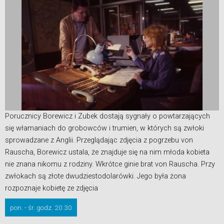
Porucznicy Borewicz i Zubek dostają sygnały o powtarzających
się włamaniach do grobowców i trumien, w których są zwłoki
sprowadzane z Anglii. Przeglądając zdjęcia z pogrzebu von
Rauscha, Borewicz ustala, że znajduje się na nim młoda kobieta
nie znana nikomu z rodziny. Wkrótce ginie brat von Rauscha. Przy
zwłokach są złote dwudziestodolarówki. Jego była żona
rozpoznaje kobietę ze zdjęcia
pon. - śr. godz. 20.30