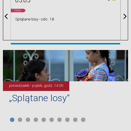
05:05
0
TRWA
Splątane losy - odc. 18
Aka
poniedziałek - piątek, godz. 14.00
„Splątane losy”