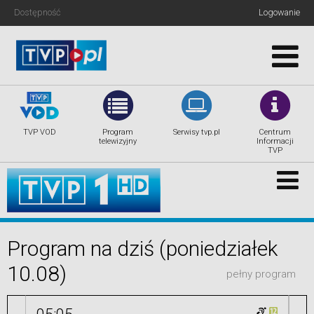
Dostępność
Logowanie
TVP.info
TVP VOD
Program
Serwisy tvp.pl
Centrum
Kultura
telewizyjny
Informacji
TVP
Sport
Rozrywka
Nasze anteny
Program na dziś (poniedziałek
Regiony
10.08)
pełny program
Tygodnik TVP