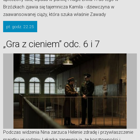
Brzózkach zjawia się tajemnicza Kamila - dziewczyna w
zaawansowanej ciąży, która szuka właśnie Zawady
pt. godz. 22.25
„Gra z cieniem” odc. 6 i 7
Podczas widzenia Nina zarzuca Helenie zdradę i przywłaszczenie
majątku jej rodziny. Lekarka zapewnia ją, że kosztowności i