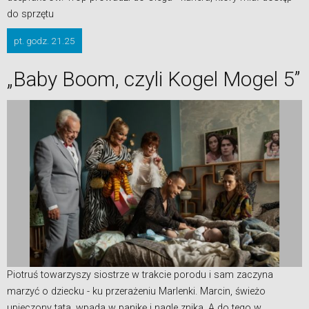
do sprzętu
pt. godz. 21.25
„Baby Boom, czyli Kogel Mogel 5”
Piotruś towarzyszy siostrze w trakcie porodu i sam zaczyna
marzyć o dziecku - ku przerażeniu Marlenki. Marcin, świeżo
upieczony tata, wpada w panikę i nagle znika. A do tego w