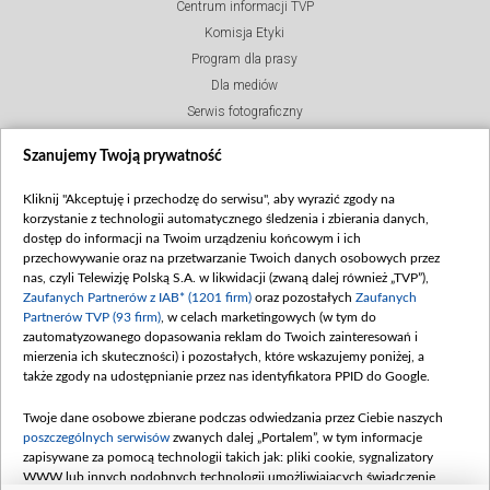
Centrum informacji TVP
Komisja Etyki
Program dla prasy
Dla mediów
Serwis fotograficzny
Merchandising (znaki)
Szanujemy Twoją prywatność
Polityka Prywatności
Polityka przeciwdziałania nadużyciom i korupcji
Kliknij "Akceptuję i przechodzę do serwisu", aby wyrazić zgody na
korzystanie z technologii automatycznego śledzenia i zbierania danych,
dostęp do informacji na Twoim urządzeniu końcowym i ich
przechowywanie oraz na przetwarzanie Twoich danych osobowych przez
Sklep TVP
nas, czyli Telewizję Polską S.A. w likwidacji (zwaną dalej również „TVP”),
Biuro Reklamy
Zaufanych Partnerów z IAB* (1201 firm)
oraz pozostałych
Zaufanych
Oferta Dystrybucyjna
Partnerów TVP (93 firm)
, w celach marketingowych (w tym do
zautomatyzowanego dopasowania reklam do Twoich zainteresowań i
Oferta Handlowa
mierzenia ich skuteczności) i pozostałych, które wskazujemy poniżej, a
Dostępność
także zgody na udostępnianie przez nas identyfikatora PPID do Google.
Moje zgody
Procedura zgłoszeń wewnętrznych
Twoje dane osobowe zbierane podczas odwiedzania przez Ciebie naszych
poszczególnych serwisów
zwanych dalej „Portalem”, w tym informacje
zapisywane za pomocą technologii takich jak: pliki cookie, sygnalizatory
WWW lub innych podobnych technologii umożliwiających świadczenie