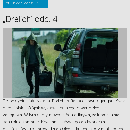
pt. - niedz. godz. 15.15
„Drelich” odc. 4
Po odkryciu ciała Natana, Drelich trafia na celownik gangsterów z
całej Polski - Wójcik wystawia na niego otwarte zlecenie
zabójstwa. W tym samym czasie Ada odkrywa, że ktoś zdalnie
kontroluje komputer Krystiana i używa go do tworzenia
deepfake'ów. Trop prowadzi do Olega - kuriera, który miał dostęp