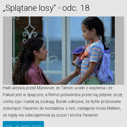
„Splątane losy” - odc. 18
Halil ukrywa przed Münevver, że Tahsin uciekł z więzienia i że
Pakize jest w śpiączce, a Remzi potwierdza przed nią jedynie, że jej
córka żyje i nadal jej szukają. Burak odkrywa, że Ayfer próbowała
zniechęcić Yasemin do kontaktów z nim, następnie mówi Meltem,
że nigdy nie odwzajemniał jej uczuć i kocha Yasemin
pon. - pt. godz. 14.00